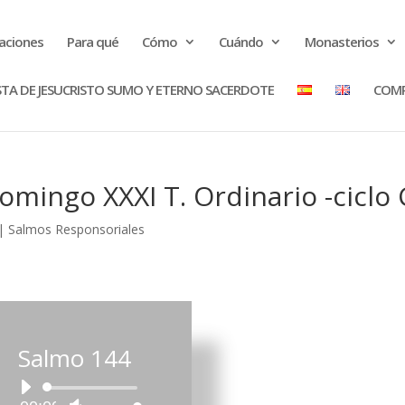
raciones
Para qué
Cómo
Cuándo
Monasterios
STA DE JESUCRISTO SUMO Y ETERNO SACERDOTE
COMP
omingo XXXI T. Ordinario -ciclo 
|
Salmos Responsoriales
Salmo 144
Reproductor