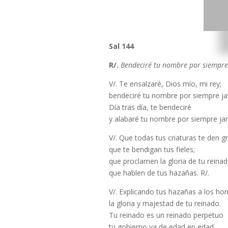
Sal 144
R/.
Bendeciré tu nombre por siempre 
V/. Te ensalzaré, Dios mío, mi rey;
bendeciré tu nombre por siempre j
Día tras día, te bendeciré
y alabaré tu nombre por siempre jam
V/. Que todas tus criaturas te den g
que te bendigan tus fieles;
que proclamen la gloria de tu reinad
que hablen de tus hazañas. R/.
V/. Explicando tus hazañas a los ho
la gloria y majestad de tu reinado.
Tu reinado es un reinado perpetuo
tu gobierno va de edad en edad.