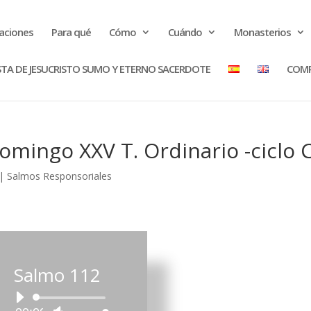
raciones
Para qué
Cómo
Cuándo
Monasterios
STA DE JESUCRISTO SUMO Y ETERNO SACERDOTE
COMP
omingo XXV T. Ordinario -ciclo 
|
Salmos Responsoriales
Salmo 112
Reproductor